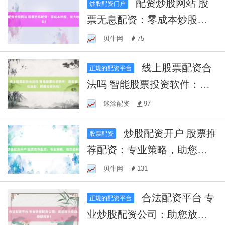
配资炒股网站 股
炒股配资门户
票无息配资：零成本炒股，
放大收益！
贝牛网
75
线上股票配资合
正规的配资平台
法吗 智能股票投资软件：助
您轻松选股，把握投资先
迷涂配资
97
机！
炒股配资开户 股票推
股票配资
荐配资：专业策略，助您盈
利！
贝牛网
131
合法配资平台 专
正规的配资平台
业炒股配资公司：助您放大