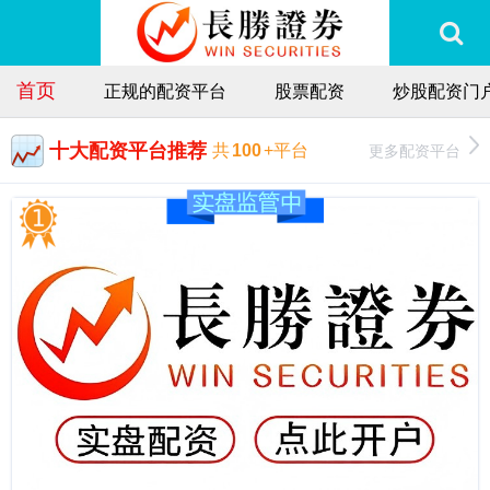
首页
正规的配资平台
股票配资
炒股配资门
十大配资平台推荐
更多配资平台
共
100
+平台