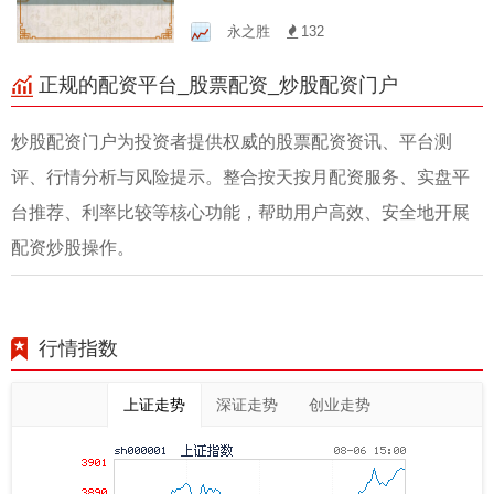
投资分析
永之胜
132
正规的配资平台_股票配资_炒股配资门户
炒股配资门户为投资者提供权威的股票配资资讯、平台测
评、行情分析与风险提示。整合按天按月配资服务、实盘平
台推荐、利率比较等核心功能，帮助用户高效、安全地开展
配资炒股操作。
行情指数
上证走势
深证走势
创业走势