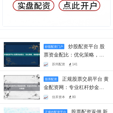
炒股配资平台 股
炒股配资门户
票资金配比：优化策略，稳
健盈利
苏州配资
141
正规股票交易平台 黄
股票配资
金配资网：专业杠杆炒金，
放大收益！
佳禾资本
80
股票配资返佣 新
正规的配资平台