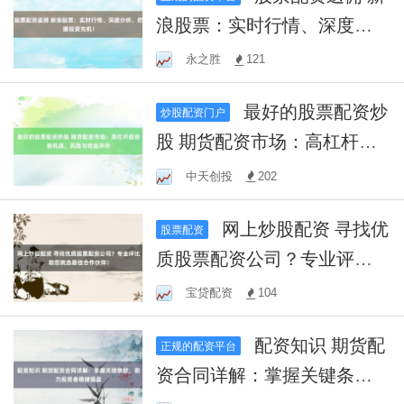
浪股票：实时行情、深度分
析，把握投资先机！
永之胜
121
最好的股票配资炒
炒股配资门户
股 期货配资市场：高杠杆投
资新机遇，风险与收益并存
中天创投
202
网上炒股配资 寻找优
股票配资
质股票配资公司？专业评比
助您挑选最佳合作伙伴！
宝贷配资
104
配资知识 期货配
正规的配资平台
资合同详解：掌握关键条