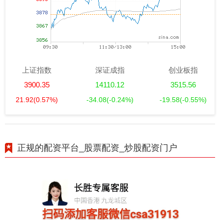
上证指数
深证成指
创业板指
3900.35
14110.12
3515.56
21.92
(0.57%)
-34.08
(-0.24%)
-19.58
(-0.55%)
正规的配资平台_股票配资_炒股配资门户