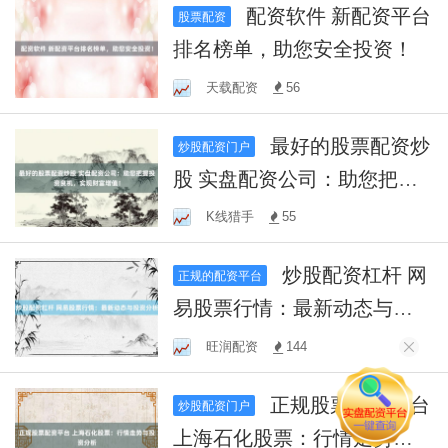
配资软件 新配资平台
股票配资
排名榜单，助您安全投资！
天载配资
56
最好的股票配资炒
炒股配资门户
股 实盘配资公司：助您把握
投资良机，实现财富增值！
K线猎手
55
炒股配资杠杆 网
正规的配资平台
易股票行情：最新动态与投
资分析
旺润配资
144
正规股票配资平台
炒股配资门户
上海石化股票：行情走势与