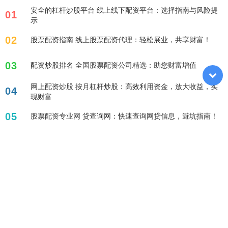
安全的杠杆炒股平台 线上线下配资平台：选择指南与风险提
01
示
02
股票配资指南 线上股票配资代理：轻松展业，共享财富！
03
配资炒股排名 全国股票配资公司精选：助您财富增值
网上配资炒股 按月杠杆炒股：高效利用资金，放大收益，实
04
现财富
05
股票配资专业网 贷查询网：快速查询网贷信息，避坑指南！
标签列表
网络炒股杠杆平台
股票网上配资
配资有哪些好的平台
配资股票